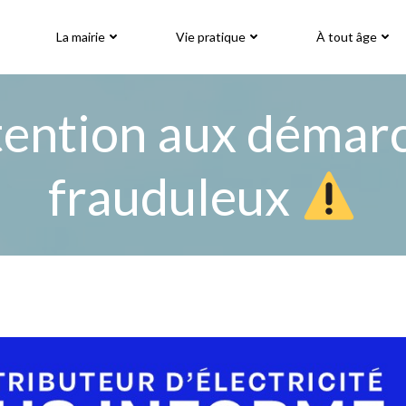
La mairie
Vie pratique
À tout âge
ention aux démar
frauduleux