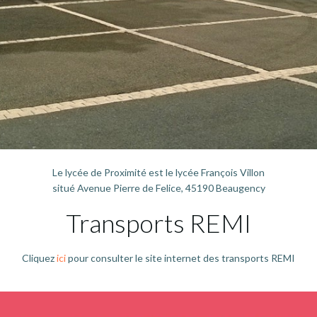
Le lycée de Proximité est le lycée François Villon
situé Avenue Pierre de Felice, 45190 Beaugency
Transports REMI
Cliquez
ici
pour consulter le site internet des transports REMI