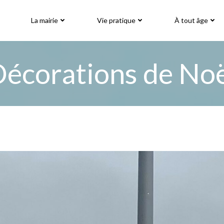
La mairie
Vie pratique
À tout âge
écorations de No