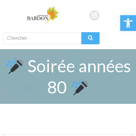
Aller
au
Ouvrir la 
contenu
Soirée années
80