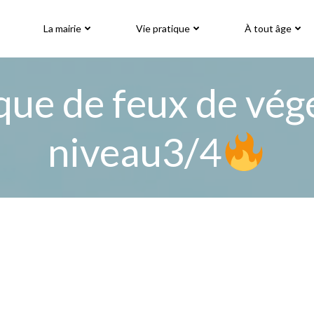
La mairie
Vie pratique
À tout âge
que de feux de vég
niveau3/4