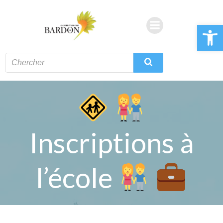
Aller
au
Ouvrir la 
contenu
Inscriptions à
l’école