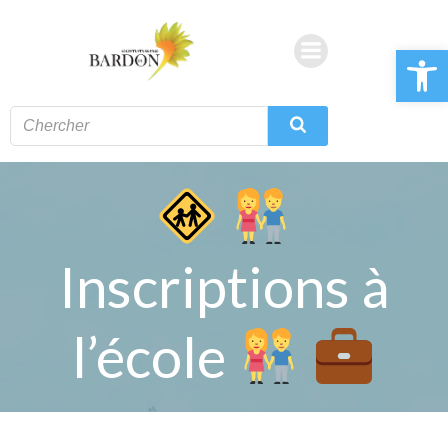
Aller
au
Ouvrir la 
contenu
Inscriptions à
l’école