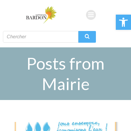
Aller
au
Ouvrir la 
contenu
Posts from
Mairie