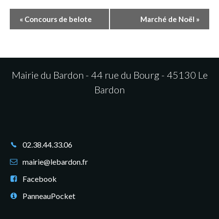
N
«
Concours de belote
Marché de Noël
»
a
v
i
Mairie du Bardon - 44 rue du Bourg - 45130 Le
Bardon
g
a
t
02.38.44.33.06
i
mairie@lebardon.fr
o
Facebook
n
PanneauPocket
É