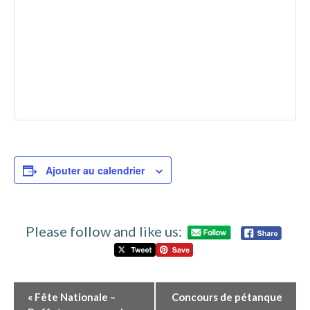
Ajouter au calendrier
Please follow and like us:
N
«
Fête Nationale –
Concours de pétanque