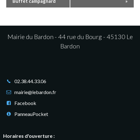
Buffet campagnard
»
a
v
i
Mairie du Bardon - 44 rue du Bourg - 45130 Le
g
Bardon
a
t
i
02.38.44.33.06
o
mairie@lebardon.fr
n
Facebook
PanneauPocket
É
v
Horaires d'ouverture :