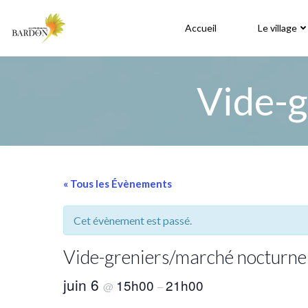
Aller
au
Accueil
Le village
contenu
Vide-g
« Tous les Évènements
Cet évènement est passé.
Vide-greniers/marché nocturne
juin 6
15h00
21h00
@
–