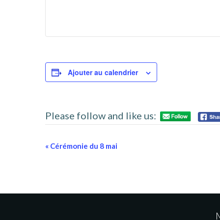
Ajouter au calendrier
Please follow and like us:
N
«
Cérémonie du 8 mai
a
v
i
M