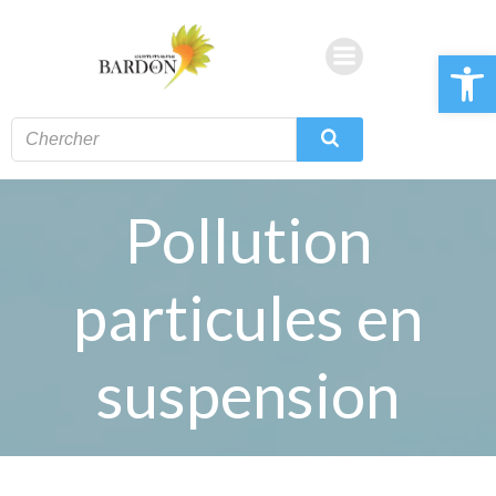
Aller
au
Ouvrir la 
contenu
Pollution
particules en
suspension