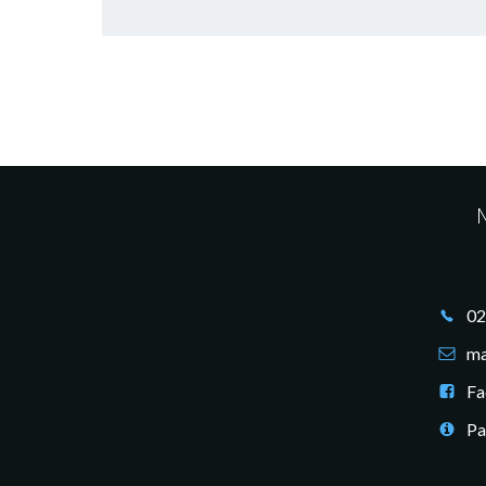
M
02
ma
Fa
Pa