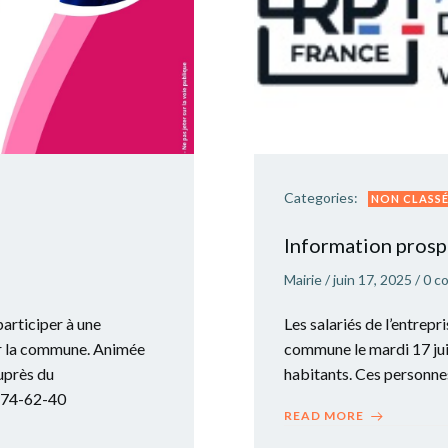
Categories:
NON CLASS
Information prosp
Mairie
/
juin 17, 2025
/
0
c
rticiper à une
Les salariés de l’entre
sur la commune. Animée
commune le mardi 17 jui
uprès du
habitants. Ces personnes
8-74-62-40
READ MORE