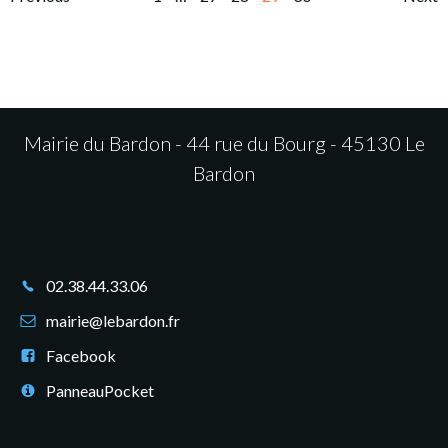
Posts
Posts
Po
navigation
navigation
na
Mairie du Bardon - 44 rue du Bourg - 45130 Le
Bardon
02.38.44.33.06
mairie@lebardon.fr
Facebook
PanneauPocket