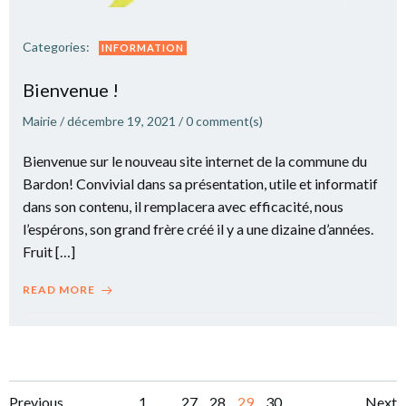
Categories:
INFORMATION
Bienvenue !
Mairie
/
décembre 19, 2021
/
0
comment(s)
Bienvenue sur le nouveau site internet de la commune du
Bardon! Convivial dans sa présentation, utile et informatif
dans son contenu, il remplacera avec efficacité, nous
l’espérons, son grand frère créé il y a une dizaine d’années.
Fruit […]
READ MORE
Page
Page
Page
Page
Page
Previous
1
…
27
28
29
30
Next