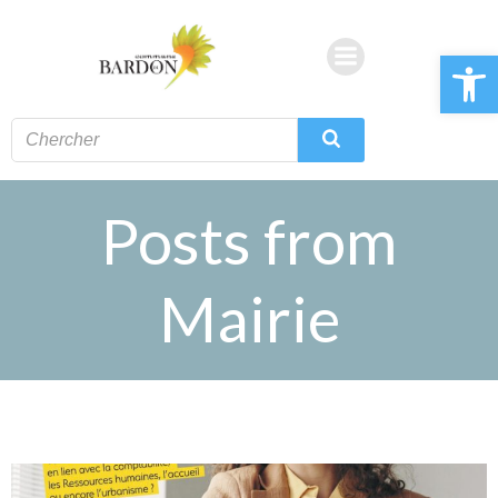
Aller
au
Ouvrir la 
contenu
Posts from
Mairie