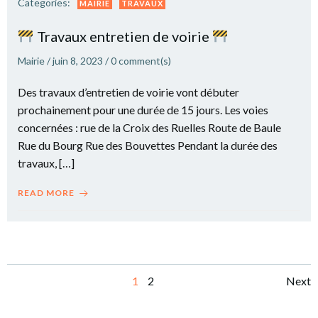
Categories:
MAIRIE
TRAVAUX
Travaux entretien de voirie
Mairie
/
juin 8, 2023
/
0
comment(s)
Des travaux d’entretien de voirie vont débuter
prochainement pour une durée de 15 jours. Les voies
concernées : rue de la Croix des Ruelles Route de Baule
Rue du Bourg Rue des Bouvettes Pendant la durée des
travaux, […]
READ MORE
Posts
Po
Page
Page
1
2
Next