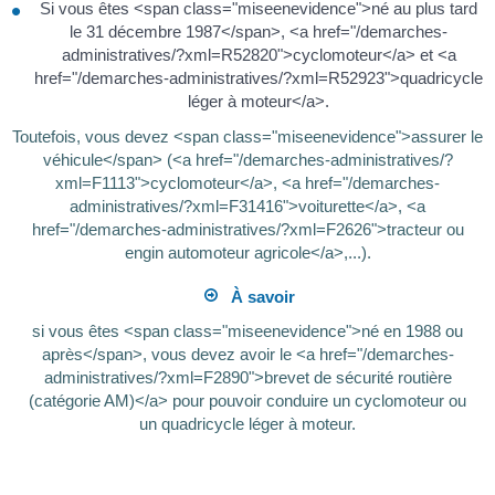
Si vous êtes <span class="miseenevidence">né au plus tard
le 31 décembre 1987</span>, <a href="/demarches-
administratives/?xml=R52820">cyclomoteur</a> et <a
href="/demarches-administratives/?xml=R52923">quadricycle
léger à moteur</a>.
Toutefois, vous devez <span class="miseenevidence">assurer le
véhicule</span> (<a href="/demarches-administratives/?
xml=F1113">cyclomoteur</a>, <a href="/demarches-
administratives/?xml=F31416">voiturette</a>, <a
href="/demarches-administratives/?xml=F2626">tracteur ou
engin automoteur agricole</a>,...).
À savoir
si vous êtes <span class="miseenevidence">né en 1988 ou
après</span>, vous devez avoir le <a href="/demarches-
administratives/?xml=F2890">brevet de sécurité routière
(catégorie AM)</a> pour pouvoir conduire un cyclomoteur ou
un quadricycle léger à moteur.