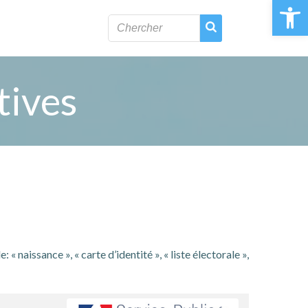
Ouvrir la 
tives
naissance », « carte d’identité », « liste électorale »,