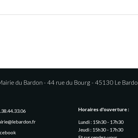
airie du Bardon - 44 rue du Bourg - 45130 Le Bard
Horaires d'ouverture :
.38.44.33.06
irie@lebardon.fr
Lundi : 15h30 - 17h30
Jeudi : 15h30 - 17h30
cebook
Et sur rendez-vous