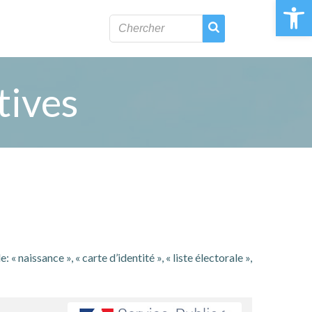
Ouvrir la 
tives
naissance », « carte d’identité », « liste électorale »,