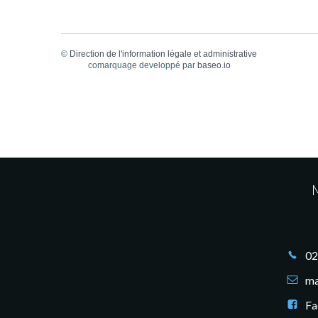
©
Direction de l'information légale et administrative
comarquage developpé par
baseo.io
M
02
ma
Fa