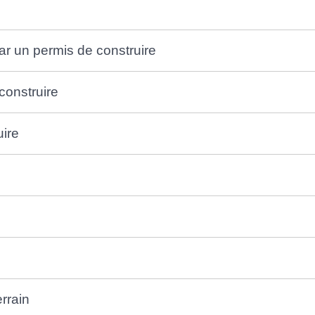
par un permis de construire
construire
uire
errain