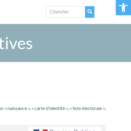
Ouvrir la 
tives
naissance », « carte d’identité », « liste électorale »,