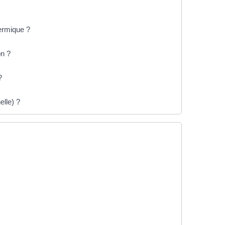
hermique ?
on ?
?
elle) ?