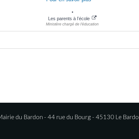
Les parents à l'école
Ministère chargé de l'éducation
airie du Bardon - 44 rue du Bourg - 45130 Le Bard