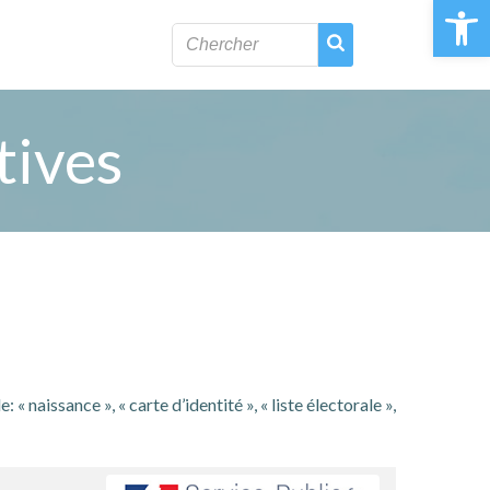
Ouvrir la 
tives
naissance », « carte d’identité », « liste électorale »,