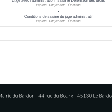
Litige avec l'administration : saisir le Défenseur des droits
Papiers - Citoyenneté - Élections
Conditions de saisine du juge administratif
Papiers - Citoyenneté - Élections
airie du Bardon - 44 rue du Bourg - 45130 Le Bard