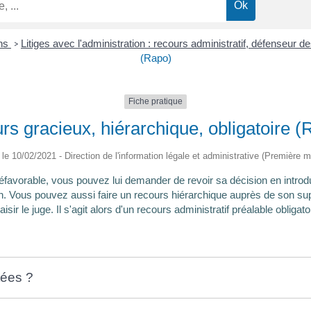
ons
Litiges avec l'administration : recours administratif, défenseur d
>
(Rapo)
Fiche pratique
s gracieux, hiérarchique, obligatoire (
é le 10/02/2021 - Direction de l'information légale et administrative (Première mi
défavorable, vous pouvez lui demander de revoir sa décision en introd
n. Vous pouvez aussi faire un recours hiérarchique auprès de son supér
isir le juge. Il s'agit alors d'un recours administratif préalable obligat
tées ?