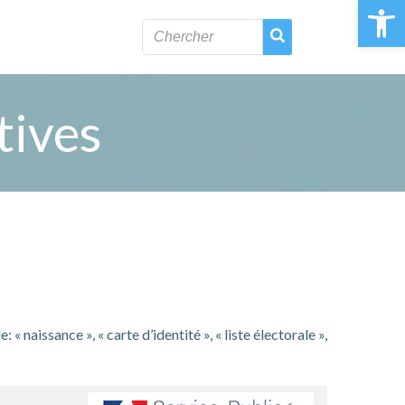
Ouvrir la 
tives
naissance », « carte d’identité », « liste électorale »,