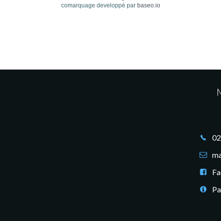
comarquage developpé par
baseo.io
M
02
ma
Fa
Pa