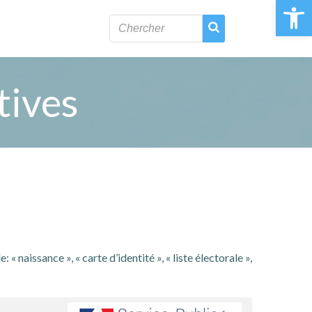
Ouvrir la 
tives
naissance », « carte d’identité », « liste électorale »,