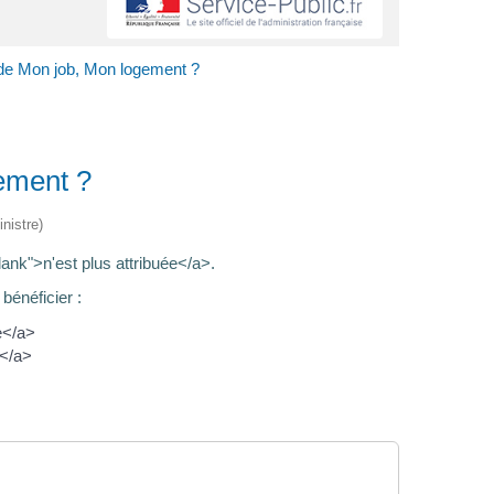
ide Mon job, Mon logement ?
gement ?
nistre)
lank">n'est plus attribuée</a>.
bénéficier :
e</a>
</a>