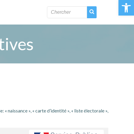
Ouvrir la 
tives
naissance », « carte d’identité », « liste électorale »,