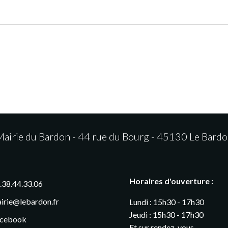
airie du Bardon - 44 rue du Bourg - 45130 Le Bard
Horaires d'ouverture :
.38.44.33.06
irie@lebardon.fr
Lundi : 15h30 - 17h30
Jeudi : 15h30 - 17h30
cebook
Et sur rendez-vous