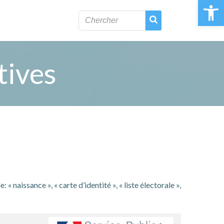
Ouvrir la 
tives
naissance », « carte d’identité », « liste électorale »,