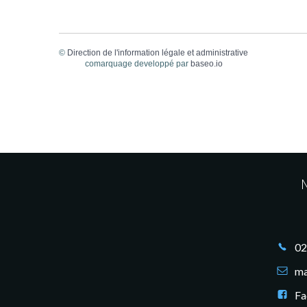
©
Direction de l'information légale et administrative
comarquage developpé par
baseo.io
M
02
ma
Fa