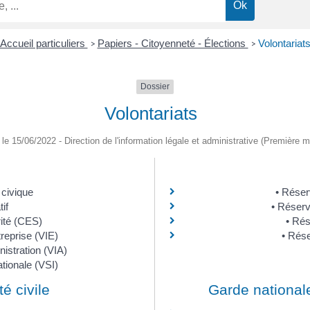
Accueil particuliers
Papiers - Citoyenneté - Élections
Volontariat
>
>
Dossier
Volontariats
é le 15/06/2022 - Direction de l'information légale et administrative (Première mi
civique
Réserv
if
Réserv
ité (CES)
Rés
treprise (VIE)
Rése
nistration (VIA)
ationale (VSI)
té civile
Garde nationale