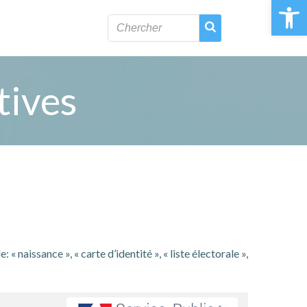
Ouvrir la 
tives
naissance », « carte d’identité », « liste électorale »,