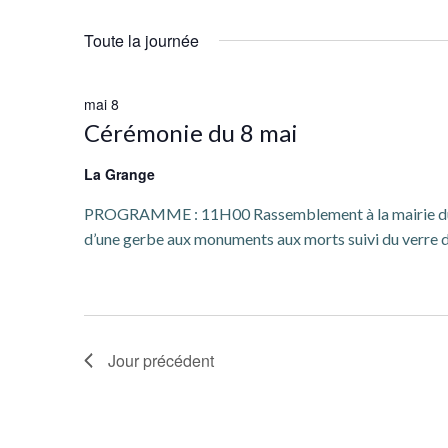
Sélectionnez
8
par
h
une
mot-
Toute la journée
date.
clé.
e
mai
mai 8
r
Cérémonie du 8 mai
2026
c
La Grange
h
PROGRAMME : 11H00 Rassemblement à la mairie du B
d’une gerbe aux monuments aux morts suivi du verre de
e
e
t
Jour précédent
n