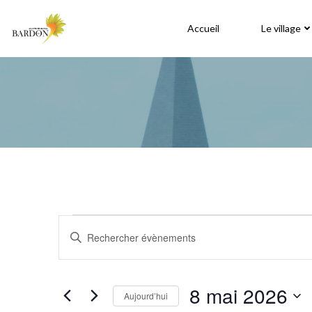
Aller
au
Accueil
Le village
contenu
R
Évènements
Saisir
mot-
e
clé.
for
Rechercher
c
8 mai 2026
Aujourd’hui
Évènements