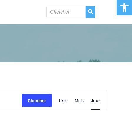
Ouvrir la 
N
Chercher
Liste
Mois
Jour
a
v