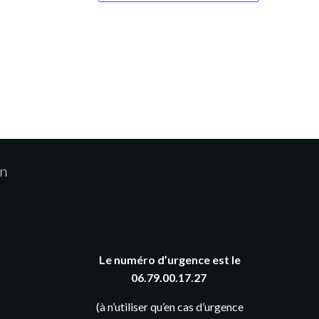
u
e
s
É
v
è
on
n
e
Le numéro d’urgence est le
m
06.79.00.17.27
e
(à n’utiliser qu’en cas d’urgence