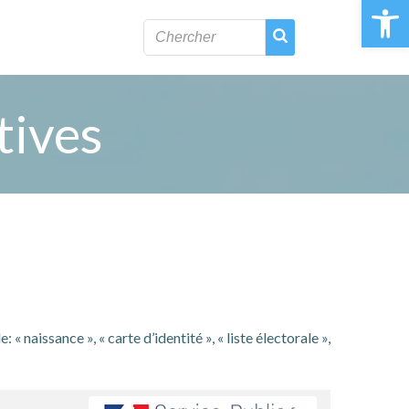
Ouvrir la 
tives
naissance », « carte d’identité », « liste électorale »,